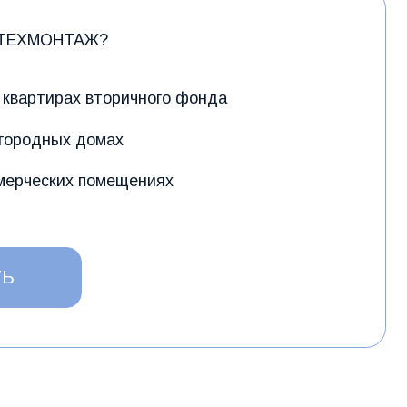
вторичного фонда
омах
омещениях